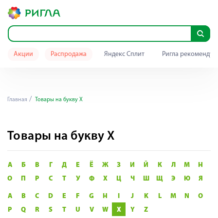
Акции
Распродажа
Яндекс Сплит
Ригла рекомендуе
Главная
Товары на букву X
Товары на букву X
А
Б
В
Г
Д
Е
Ё
Ж
З
И
Й
К
Л
М
Н
О
П
Р
С
Т
У
Ф
Х
Ц
Ч
Ш
Щ
Э
Ю
Я
A
B
C
D
E
F
G
H
I
J
K
L
M
N
O
P
Q
R
S
T
U
V
W
X
Y
Z