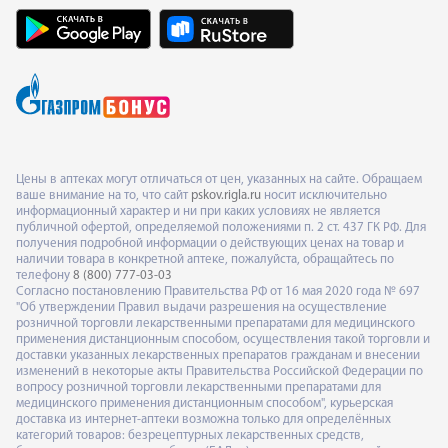
Цены в аптеках могут отличаться от цен, указанных на сайте. Обращаем
ваше внимание на то, что сайт
pskov.rigla.ru
носит исключительно
информационный характер и ни при каких условиях не является
публичной офертой, определяемой положениями п. 2 ст. 437 ГК РФ. Для
получения подробной информации о действующих ценах на товар и
наличии товара в конкретной аптеке, пожалуйста, обращайтесь по
телефону
8 (800) 777-03-03
Согласно постановлению Правительства РФ от 16 мая 2020 года № 697
"Об утверждении Правил выдачи разрешения на осуществление
розничной торговли лекарственными препаратами для медицинского
применения дистанционным способом, осуществления такой торговли и
доставки указанных лекарственных препаратов гражданам и внесении
изменений в некоторые акты Правительства Российской Федерации по
вопросу розничной торговли лекарственными препаратами для
медицинского применения дистанционным способом", курьерская
доставка из интернет-аптеки возможна только для определённых
категорий товаров: безрецептурных лекарственных средств,