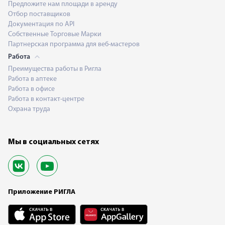
Предложите нам площади в аренду
Отбор поставщиков
Документация по API
Собственные Торговые Марки
Партнерская программа для веб-мастеров
Работа
Преимущества работы в Ригла
Работа в аптеке
Работа в офисе
Работа в контакт-центре
Охрана труда
Мы в социальных сетях
Приложение РИГЛА