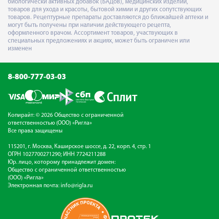
биологически активных добавок (БАДов), медицинских изделий,
товаров для ухода и красоты, бытовой химии и других сопутствующих
товаров. Рецептурные препараты доставляются до ближайшей аптеки и
могут быть получены при наличии действующего рецепта,
оформленного врачом. Ассортимент товаров, участвующих в
специальных предложениях и акциях, может быть ограничен или
изменен
8-800-777-03-03
Копирайт: © 2026 Общество с ограниченной
ответственностью (ООО) «Ригла»
Все права защищены
115201, г. Москва, Каширское шоссе, д. 22, корп. 4, стр. 1
ОГРН 1027700271290; ИНН 7724211288
Юр. лицо, которому принадлежит домен:
Общество с ограниченной ответственностью
(ООО) «Ригла»
Электронная почта:
info@rigla.ru