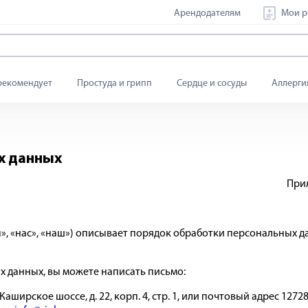
Арендодателям
Мои р
рекомендует
Простуда и грипп
Сердце и сосуды
Аллерги
х данных
Прил
», «нас», «наш») описывает порядок обработки персональных да
х данных, вы можете написать письмо:
аширское шоссе, д. 22, корп. 4, стр. 1, или почтовый адрес 127282,