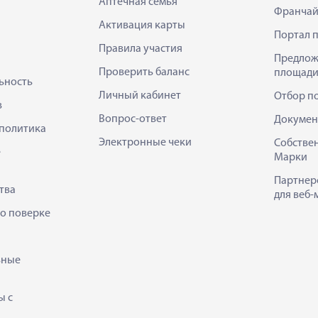
Аптечная семья
Франчай
Активация карты
Портал 
Правила участия
Предлож
Проверить баланс
площади
ьность
Личный кабинет
Отбор п
в
Вопрос-ответ
Докумен
политика
Электронные чеки
Собстве
е
Марки
Партнер
тва
для веб-
 о поверке
ьные
ы с