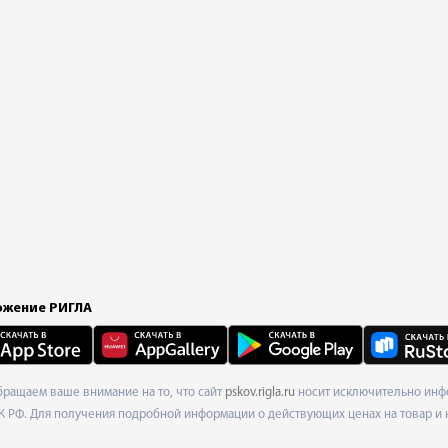
жение РИГЛА
Обращаем ваше внимание на то, что сайт
pskov.rigla.ru
носит исключительно инфо
К РФ. Для получения подробной информации о действующих ценах на товар и 