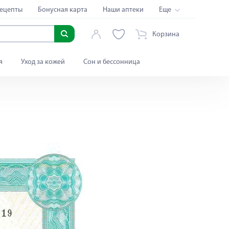
ецепты
Бонусная карта
Наши аптеки
Еще
Корзина
я
Уход за кожей
Сон и бессонница