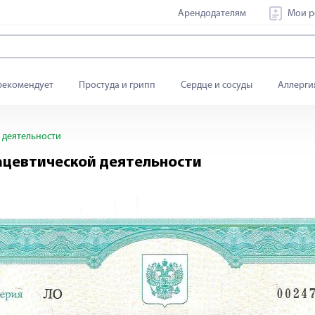
Арендодателям
Мои р
рекомендует
Простуда и грипп
Сердце и сосуды
Аллерги
 деятельности
ацевтической деятельности