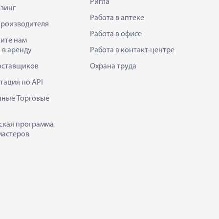
Ригла
зинг
Работа в аптеке
производителя
Работа в офисе
ите нам
 в аренду
Работа в контакт-центре
оставщиков
Охрана труда
тация по API
нные Торговые
ская программа
мастеров