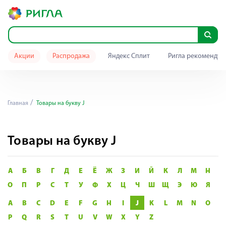
Акции
Распродажа
Яндекс Сплит
Ригла рекомендуе
Главная
Товары на букву J
Товары на букву J
А
Б
В
Г
Д
Е
Ё
Ж
З
И
Й
К
Л
М
Н
О
П
Р
С
Т
У
Ф
Х
Ц
Ч
Ш
Щ
Э
Ю
Я
A
B
C
D
E
F
G
H
I
J
K
L
M
N
O
P
Q
R
S
T
U
V
W
X
Y
Z