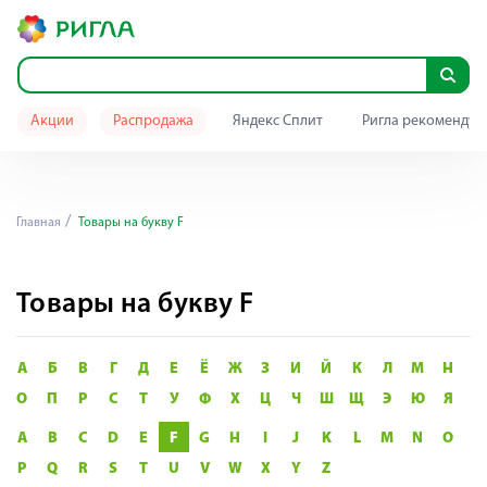
Акции
Распродажа
Яндекс Сплит
Ригла рекомендуе
Главная
Товары на букву F
Товары на букву F
А
Б
В
Г
Д
Е
Ё
Ж
З
И
Й
К
Л
М
Н
О
П
Р
С
Т
У
Ф
Х
Ц
Ч
Ш
Щ
Э
Ю
Я
A
B
C
D
E
F
G
H
I
J
K
L
M
N
O
P
Q
R
S
T
U
V
W
X
Y
Z