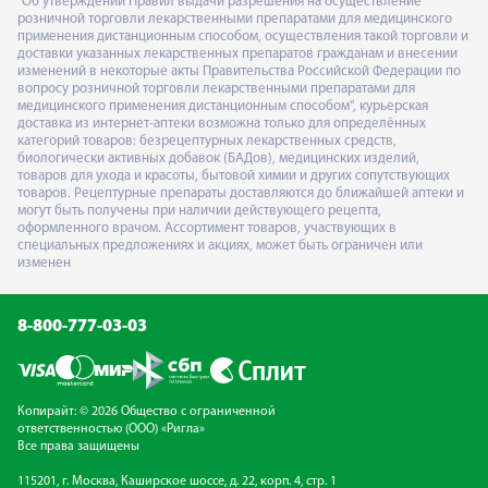
"Об утверждении Правил выдачи разрешения на осуществление
розничной торговли лекарственными препаратами для медицинского
применения дистанционным способом, осуществления такой торговли и
доставки указанных лекарственных препаратов гражданам и внесении
изменений в некоторые акты Правительства Российской Федерации по
вопросу розничной торговли лекарственными препаратами для
медицинского применения дистанционным способом", курьерская
доставка из интернет-аптеки возможна только для определённых
категорий товаров: безрецептурных лекарственных средств,
биологически активных добавок (БАДов), медицинских изделий,
товаров для ухода и красоты, бытовой химии и других сопутствующих
товаров. Рецептурные препараты доставляются до ближайшей аптеки и
могут быть получены при наличии действующего рецепта,
оформленного врачом. Ассортимент товаров, участвующих в
специальных предложениях и акциях, может быть ограничен или
изменен
8-800-777-03-03
Копирайт: © 2026 Общество с ограниченной
ответственностью (ООО) «Ригла»
Все права защищены
115201, г. Москва, Каширское шоссе, д. 22, корп. 4, стр. 1