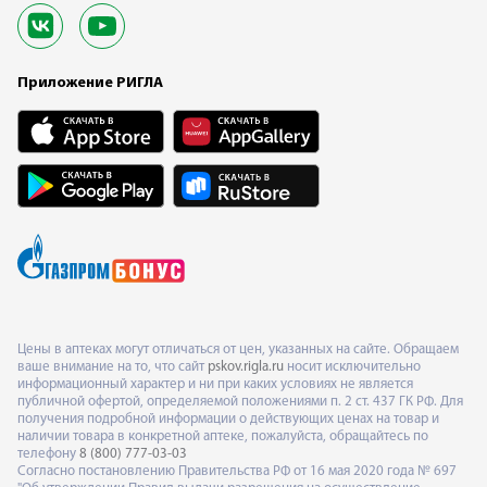
Приложение РИГЛА
Цены в аптеках могут отличаться от цен, указанных на сайте. Обращаем
ваше внимание на то, что сайт
pskov.rigla.ru
носит исключительно
информационный характер и ни при каких условиях не является
публичной офертой, определяемой положениями п. 2 ст. 437 ГК РФ. Для
получения подробной информации о действующих ценах на товар и
наличии товара в конкретной аптеке, пожалуйста, обращайтесь по
телефону
8 (800) 777-03-03
Согласно постановлению Правительства РФ от 16 мая 2020 года № 697