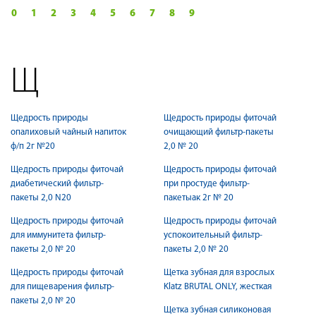
0
1
2
3
4
5
6
7
8
9
Щ
Щедрость природы
Щедрость природы фиточай
опалиховый чайный напиток
очищающий фильтр-пакеты
ф/п 2г №20
2,0 № 20
Щедрость природы фиточай
Щедрость природы фиточай
диабетический фильтр-
при простуде фильтр-
пакеты 2,0 N20
пакетыак 2г № 20
Щедрость природы фиточай
Щедрость природы фиточай
для иммунитета фильтр-
успокоительный фильтр-
пакеты 2,0 № 20
пакеты 2,0 № 20
Щедрость природы фиточай
Щетка зубная для взрослых
для пищеварения фильтр-
Klatz BRUTAL ONLY, жесткая
пакеты 2,0 № 20
Щетка зубная силиконовая