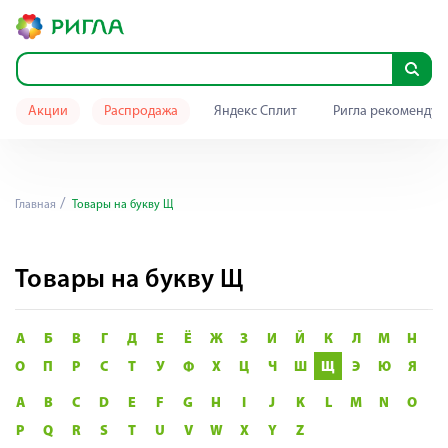
Акции
Распродажа
Яндекс Сплит
Ригла рекомендуе
Главная
Товары на букву Щ
Товары на букву Щ
А
Б
В
Г
Д
Е
Ё
Ж
З
И
Й
К
Л
М
Н
О
П
Р
С
Т
У
Ф
Х
Ц
Ч
Ш
Щ
Э
Ю
Я
A
B
C
D
E
F
G
H
I
J
K
L
M
N
O
P
Q
R
S
T
U
V
W
X
Y
Z