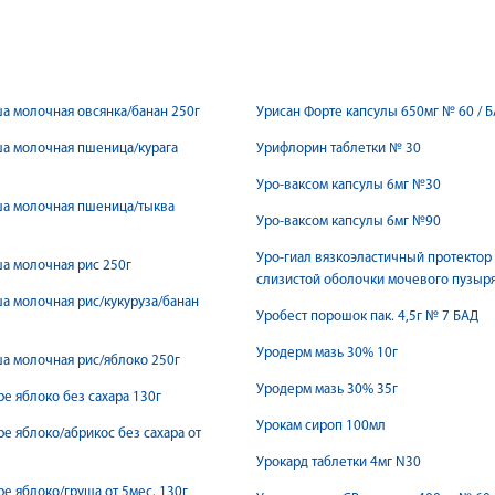
а молочная овсянка/банан 250г
Урисан Форте капсулы 650мг № 60 / 
а молочная пшеница/курага
Урифлорин таблетки № 30
Уро-ваксом капсулы 6мг №30
ша молочная пшеница/тыква
Уро-ваксом капсулы 6мг №90
Уро-гиал вязкоэластичный протектор
а молочная рис 250г
слизистой оболочки мочевого пузыр
а молочная рис/кукуруза/банан
Уробест порошок пак. 4,5г № 7 БАД
Уродерм мазь 30% 10г
а молочная рис/яблоко 250г
Уродерм мазь 30% 35г
е яблоко без сахара 130г
Урокам сироп 100мл
е яблоко/абрикос без сахара от
Урокард таблетки 4мг N30
е яблоко/груша от 5мес. 130г