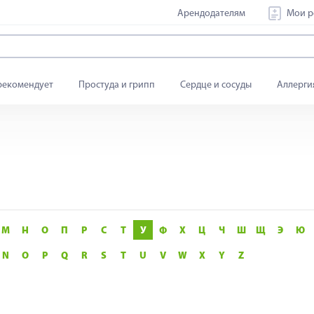
Арендодателям
Мои р
рекомендует
Простуда и грипп
Сердце и сосуды
Аллерги
М
Н
О
П
Р
С
Т
У
Ф
Х
Ц
Ч
Ш
Щ
Э
Ю
N
O
P
Q
R
S
T
U
V
W
X
Y
Z