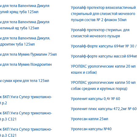
 для тела Валентина Дикуля
Уролайф протектор вязкоэластичный
улий хрящ туба 125мл
стерильный для слизистой мочевого
пузыря состав № 2 флакон 50мл
 для тела Валентина Дикуля
елиный яд туба 125мл
Уролайф протектор стерильн. для
слизистой мочевого пузыря
 для тела Валентина Дикуля.
дроитин туба 125мл
Уролайф-Форте капсулы 694мг № 30 /
 для тела Мумие/Турмалин 75мл
Уролайф-форте капсулы массой 694м
м для тела Мумие/Хондроитин
УРОЛЕКС урологические капли 20 мл 
кошек и собак)
 сумах крем для тела 125мл
УРОЛЕКС урологические капли 50 мл 
собак средних и крупных пород)
ж БКП Унгa Супер трикотажно-
Уроленит капсулы 0,4г № 60
 р.2
Уроленит плюс капсулы 472,2мг № 60
ж БКП Унгa Супер трикотажно-
Уролесан капли 25мл
 р.3 С321
Уролесан капсулы №40
ж БКП Унгa Супер трикотажно-
 р.3 С321