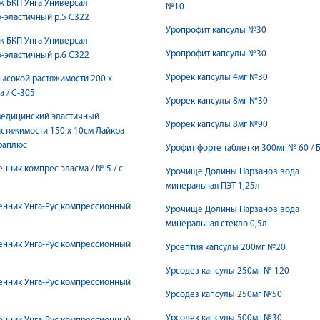
ж БКП Унгa Универсал
№10
-эластичный р.5 С322
Уропрофит капсулы №30
ж БКП Унгa Универсал
Уропрофит капсулы №30
-эластичный р.6 С322
Урорек капсулы 4мг №30
высокой растяжимости 200 х
а / С-305
Урорек капсулы 8мг №30
медицинский эластичный
Урорек капсулы 8мг №90
стяжимости 150 х 10см Лайкра
раплюс
Урофит форте таблетки 300мг № 60 / 
ик компрес эласма / № 5 / с
Урочище Долины Нарзанов вода
минеральная ПЭТ 1,25л
енник Унгa-Рус компрессионный
Урочище Долины Нарзанов вода
минеральная стекло 0,5л
енник Унгa-Рус компрессионный
Урсептия капсулы 200мг №20
Урсодез капсулы 250мг № 120
енник Унгa-Рус компрессионный
Урсодез капсулы 250мг №50
Урсодез капсулы 500мг №30