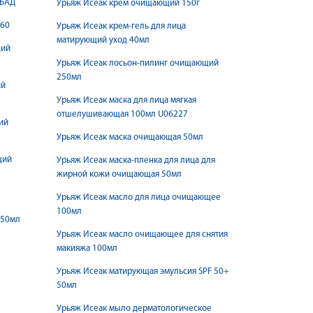
 БАД
Урьяж Исеак крем очищающий 150г
 60
Урьяж Исеак крем-гель для лица
матирующий уход 40мл
щий
Урьяж Исеак лосьон-пилинг очищающий
250мл
ий
Урьяж Исеак маска для лица мягкая
отшелушивающая 100мл U06227
ий
Урьяж Исеак маска очищающая 50мл
щий
Урьяж Исеак маска-пленка для лица для
жирной кожи очищающая 50мл
Урьяж Исеак масло для лица очищающее
100мл
 50мл
Урьяж Исеак масло очищающее для снятия
макияжа 100мл
Урьяж Исеак матирующая эмульсия SPF 50+
50мл
Урьяж Исеак мыло дерматологическое