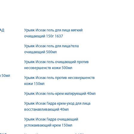
БАД
Урьяж Исеак гель для лица мягкий
очищающий 150г 1637
Урьяж Исеак гель для лица/тела
очищающий 500мл
Урьяж Исеак гель очищающий против
несовершенств кожи 500мл
я 50мл
Урьяж Исеак гель против несовершенств
кожи 150мл
Урьяж Исеак гель-крем матирующий 40мл
Урьяж Исеак Гидра крем-уход для лица
восстанавливающий 40мл
Урьяж Исеак Гидра очищающий
успокаивающий крем 150мл