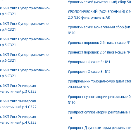
Урологический (мочегонный) сбор 50
ж БКП Унгa Супер трикотажно-
УРОЛОГИЧЕСКИЙ (МОЧЕГОННЫЙ) СБ
 р.4 С321
2,0 N20 фильтр-пакетыАК
ж БКП Унгa Супер трикотажно-
Урологический мочегонный сбор ф/п 
 р.4 С321
№20
ж БКП Унгa Супер трикотажно-
Уронекст порошок 2,6г пакет-саше №
 р.5 С321
Уронекст порошок 2,6г пакет-саше №
ж БКП Унгa Супер трикотажно-
 р.6 С321
Уронормин-Ф саше 3г №1
ж БКП Унгa Супер трикотажно-
Уронормин-Ф саше 3г №2
 р.6 С321
Уроприемник триоцел-с-уро диам ст
ж БКП Унгa Универсал
20-60мм № 5
-эластичный р.3 С322
Уропрост суппозитории ректальные 0
ж БКП Унгa Универсал
№10
-эластичный р.4 С322
Уропрост суппозитории ректальные 
ж БКП Унгa Универсал
10
-эластичный р.4 С322
Уропрост-Д суппозитории ректальные