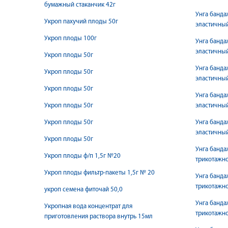
бумажный стаканчик 42г
Унга банда
Укроп пахучий плоды 50г
эластичный
Укроп плоды 100г
Унга банда
эластичный
Укроп плоды 50г
Унга банда
Укроп плоды 50г
эластичный
Укроп плоды 50г
Унга банда
Укроп плоды 50г
эластичный
Укроп плоды 50г
Унга банда
эластичный
Укроп плоды 50г
Унга банда
Укроп плоды ф/п 1,5г №20
трикотажно
Укроп плоды фильтр-пакеты 1,5г № 20
Унга банда
трикотажно
укроп семена фиточай 50,0
Унга банда
Укропная вода концентрат для
трикотажно
приготовления раствора внутрь 15мл