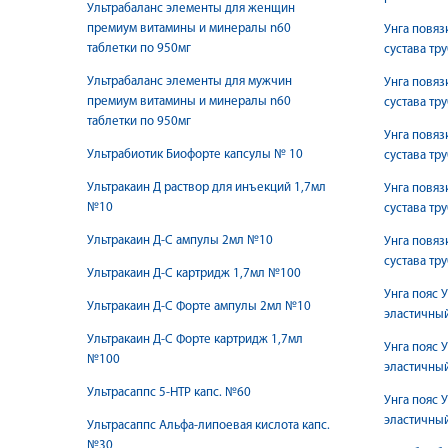
Ультрабаланс элементы для женщин
премиум витамины и минералы n60
Унга повяз
таблетки по 950мг
сустава тр
Ультрабаланс элементы для мужчин
Унга повяз
премиум витамины и минералы n60
сустава тр
таблетки по 950мг
Унга повяз
Ультрабиотик Биофорте капсулы № 10
сустава тр
Ультракаин Д раствор для инъекций 1,7мл
Унга повяз
№10
сустава тр
Ультракаин Д-С ампулы 2мл №10
Унга повяз
сустава тр
Ультракаин Д-С картридж 1,7мл №100
Унга пояс 
Ультракаин Д-С Форте ампулы 2мл №10
эластичный
Ультракаин Д-С Форте картридж 1,7мл
Унга пояс 
№100
эластичный
Ультрасаппс 5-HTP капс. №60
Унга пояс 
эластичный
Ультрасаппс Альфа-липоевая кислота капс.
№30