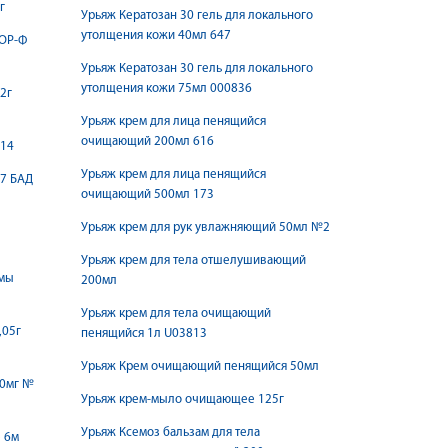
г
Урьяж Кератозан 30 гель для локального
утолщения кожи 40мл 647
ОР-Ф
Урьяж Кератозан 30 гель для локального
утолщения кожи 75мл 000836
2г
Урьяж крем для лица пенящийся
очищающий 200мл 616
 14
Урьяж крем для лица пенящийся
 7 БАД
очищающий 500мл 173
Урьяж крем для рук увлажняющий 50мл №2
Урьяж крем для тела отшелушивающий
омы
200мл
Урьяж крем для тела очищающий
,05г
пенящийся 1л U03813
Урьяж Крем очищающий пенящийся 50мл
10мг №
Урьяж крем-мыло очищающее 125г
Урьяж Ксемоз бальзам для тела
 6м