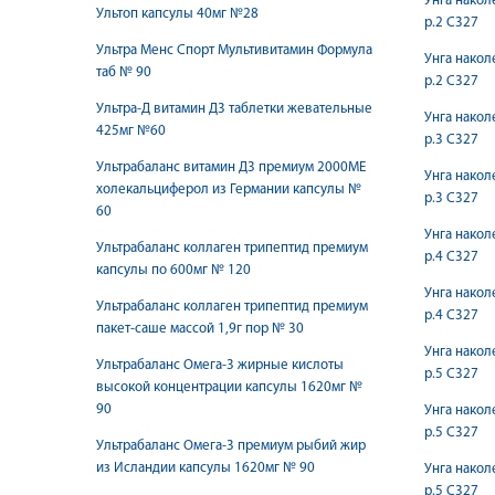
Унга накол
Ультоп капсулы 40мг №28
р.2 C327
Ультра Менс Спорт Мультивитамин Формула
Унга накол
таб № 90
р.2 С327
Ультра-Д витамин Д3 таблетки жевательные
Унга накол
425мг №60
р.3 С327
Ультрабаланс витамин Д3 премиум 2000МЕ
Унга накол
холекальциферол из Германии капсулы №
р.3 С327
60
Унга накол
Ультрабаланс коллаген трипептид премиум
р.4 С327
капсулы по 600мг № 120
Унга накол
Ультрабаланс коллаген трипептид премиум
р.4 С327
пакет-саше массой 1,9г пор № 30
Унга накол
Ультрабаланс Омега-3 жирные кислоты
р.5 C327
высокой концентрации капсулы 1620мг №
90
Унга накол
р.5 С327
Ультрабаланс Омега-3 премиум рыбий жир
из Исландии капсулы 1620мг № 90
Унга накол
р.5 С327