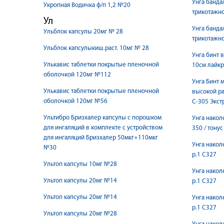
Унга банда
Укропная Водичка ф/п 1,2 №20
трикотажно
Ул
Унга банда
Ульблок капсулы 20мг № 28
трикотажно
Ульблок капсулыкиш.раст. 10мг № 28
Унга бинт 
Улькавис таблетки покрытые пленочной
10см лайкр
оболочкой 120мг №112
Унга Бинт 
Улькавис таблетки покрытые пленочной
высокой ра
оболочкой 120мг №56
С-305 Экст
Ультибро Бризхалер капсулы с порошком
Унга наколенн
для ингаляций в комплекте с устройством
350 / тонус
для ингаляций Бризхалер 50мкг+110мкг
Унга накол
№30
р.1 С327
Ультоп капсулы 10мг №28
Унга накол
Ультоп капсулы 20мг №14
р.1 С327
Ультоп капсулы 20мг №14
Унга накол
р.1 С327
Ультоп капсулы 20мг №28