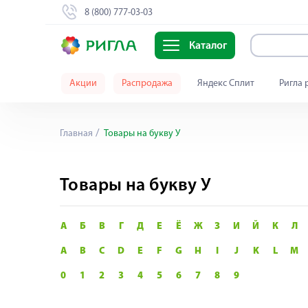
8 (800) 777-03-03
Каталог
Акции
Распродажа
Яндекс Сплит
Ригла 
Главная
Товары на букву У
Товары на букву У
А
Б
В
Г
Д
Е
Ё
Ж
З
И
Й
К
Л
A
B
C
D
E
F
G
H
I
J
K
L
M
0
1
2
3
4
5
6
7
8
9