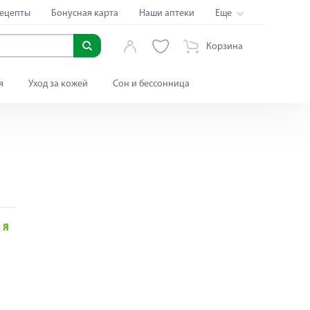
ецепты
Бонусная карта
Наши аптеки
Еще
Корзина
я
Уход за кожей
Сон и бессонница
Я