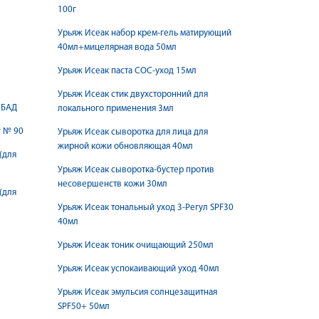
100г
Урьяж Исеак набор крем-гель матирующий
40мл+мицелярная вода 50мл
Урьяж Исеак паста СОС-уход 15мл
Урьяж Исеак стик двухсторонний для
 БАД
локального применения 3мл
г № 90
Урьяж Исеак сыворотка для лица для
жирной кожи обновляющая 40мл
(для
Урьяж Исеак сыворотка-бустер против
несовершенств кожи 30мл
(для
Урьяж Исеак тональный уход 3-Регул SPF30
40мл
Урьяж Исеак тоник очищающий 250мл
Урьяж Исеак успокаивающий уход 40мл
Урьяж Исеак эмульсия солнцезащитная
SPF50+ 50мл