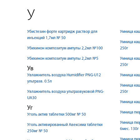
У
Убистезин форте картридж раствор для
Умница каш
инъекций 1,7мл № 50
Умница каш
Убихинон композитум ампулы 2,2мл №100
250г
Убихинон композитум ампулы 2,2мл №5
Умница ка
250г
Ув
Увлажнитель воздуха Humidifier PNG-U12
Умница каш
ультразв. 0.5л
Умница каш
Увлажнитель воздуха ультразвуковой PNG-
250г
UA30
Умница каш
Уг
Умница пюр
Уголь актив таблетки 500мг № 50
Умница пюр
Уголь активированный Авексима таблетки
6мес. 130г
250мг № 50
Умница пюр