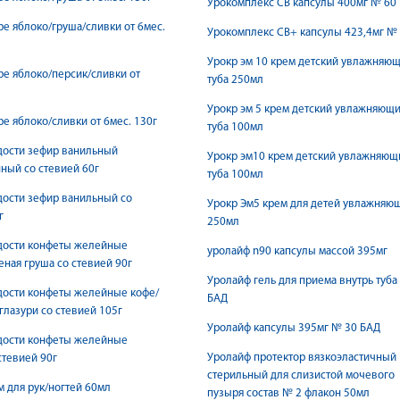
Урокомплекс СВ капсулы 400мг № 60
е яблоко/груша/сливки от 6мес.
Урокомплекс СВ+ капсулы 423,4мг №
Урокр эм 10 крем детский увлажняю
е яблоко/персик/сливки от
туба 250мл
Урокр эм 5 крем детский увлажняющ
е яблоко/сливки от 6мес. 130г
туба 100мл
дости зефир ванильный
Урокр эм10 крем детский увлажняющ
ный со стевией 60г
туба 100мл
ости зефир ванильный со
Урокр Эм5 крем для детей увлажняю
г
250мл
дости конфеты желейные
уролайф n90 капсулы массой 395мг
еная груша со стевией 90г
Уролайф гель для приема внутрь туба
дости конфеты желейные кофе/
БАД
глазури со стевией 105г
Уролайф капсулы 395мг № 30 БАД
дости конфеты желейные
Уролайф протектор вязкоэластичный
стевией 90г
стерильный для слизистой мочевого
Умный крем для рук/ногтей 60мл
пузыря состав № 2 флакон 50мл