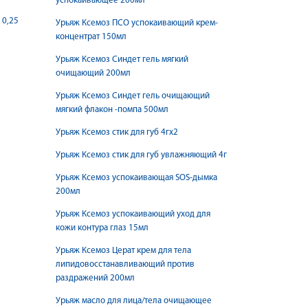
успокаивающее 200мл
 0,25
Урьяж Ксемоз ПСО успокаивающий крем-
концентрат 150мл
Урьяж Ксемоз Синдет гель мягкий
очищающий 200мл
Урьяж Ксемоз Синдет гель очищающий
мягкий флакон -помпа 500мл
Урьяж Ксемоз стик для губ 4гх2
Урьяж Ксемоз стик для губ увлажняющий 4г
Урьяж Ксемоз успокаивающая SOS-дымка
200мл
Урьяж Ксемоз успокаивающий уход для
кожи контура глаз 15мл
Урьяж Ксемоз Церат крем для тела
липидовосстанавливающий против
С
раздражений 200мл
Урьяж масло для лица/тела очищающее